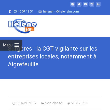
05 46 07 13 51
helenefm@helenefm.com
Skip
to
cont
Menu
Surgères : la CGT vigilante sur les
entreprises locales, notamment à
Aigrefeuille
17 avril 2015
Non classé
SURGÈRES