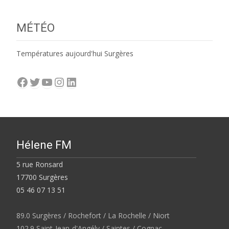
MÉTÉO
Températures aujourd'hui Surgères
Facebook
Twitter
YouTube
Instagram
LinkedIn
Hélene FM
5 rue Ronsard
17700 Surgères
05 46 07 13 51
89.0 Surgères / Rochefort / La Rochelle / Niort
102.9 Saint-Jean-d'Angély / Saintes / Cognac