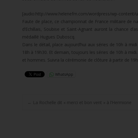
[audio:http://www.helenefm.com/wordpress/wp-content/u
Faute de place, ce championnat de France militaire de na
d’Echillais, Soubise et Saint-Agnant auront la chance d’as
médaillé Hugues Duboscq.
Dans le détail, place aujourd’hui aux séries de 10h à mid
18h à 19h30. Et demain, toujours les séries de 10h à midi.
et hommes. Suivra la cérémonie de clôture à partir de 19h
WhatsApp
Post
←
La Rochelle dit « merci et bon vent » à l’Hermione
navigation