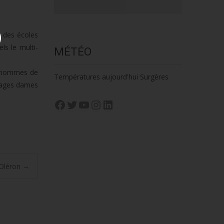
s des écoles
ls le multi-
MÉTÉO
et hommes de
Températures aujourd'hui Surgères
 nages dames
Facebook
Twitter
YouTube
Instagram
LinkedIn
’Oléron
→