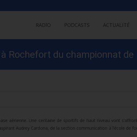
Skip
to
RADIO
PODCASTS
ACTUALITÉ
content
 à Rochefort du championnat de F
se aérienne. Une centaine de sportifs de haut niveau vont s’affron
l’aspirant Audrey Cardona, de la section communication à l’école de f