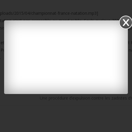
ploads/2015/04/championnat-france-natation.mp3]
tation n’est pas accessible au grand public. Seuls quelque 300 élève
sister à la compétition et d’applaudir les têtes d’affiche parmi lesque
i et aux finales ainsi qu’au relais 4 x 100 mètres nage libre dames 
 Puis de 17h à 18h30, les finales ainsi que le relais 4 x 100 mètres 4
.
Une procédure d’expulsion contre les zadistes d