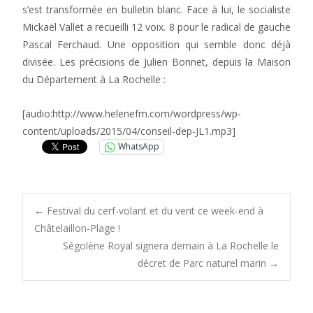
s’est transformée en bulletin blanc. Face à lui, le socialiste
Mickaël Vallet a recueilli 12 voix. 8 pour le radical de gauche
Pascal Ferchaud. Une opposition qui semble donc déjà
divisée. Les précisions de Julien Bonnet, depuis la Maison
du Département à La Rochelle :
[audio:http://www.helenefm.com/wordpress/wp-
content/uploads/2015/04/conseil-dep-JL1.mp3]
WhatsApp
Post
←
Festival du cerf-volant et du vent ce week-end à
Châtelaillon-Plage !
Ségolène Royal signera demain à La Rochelle le
navigation
décret de Parc naturel marin
→