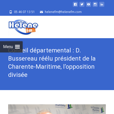
05 46 07 13 51
helenefm@helenefm.com
Skip
to
cont
Menu
Conseil départemental : D.
Bussereau réélu président de la
Charente-Maritime, l’opposition
divisée