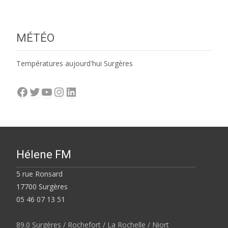
MÉTÉO
Températures aujourd'hui Surgères
Facebook
Twitter
YouTube
Instagram
LinkedIn
Hélene FM
5 rue Ronsard
17700 Surgères
05 46 07 13 51
89.0 Surgères / Rochefort / La Rochelle / Niort