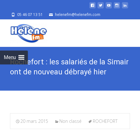
05 46 07 13 51
helenefm@helenefm.com
Skip
to
cont
Menu
Rochefort : les salariés de la Simair
ont de nouveau débrayé hier
20 mars 2015
Non classé
ROCHEFORT