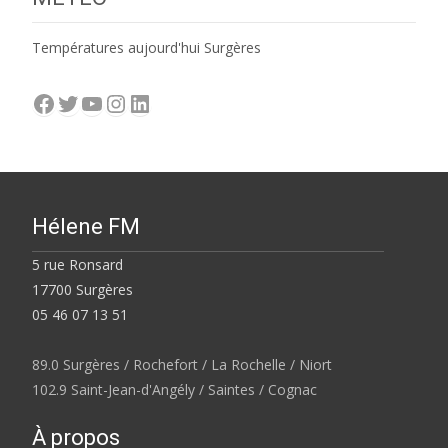
Températures aujourd'hui Surgères
Facebook
Twitter
YouTube
Instagram
LinkedIn
Hélene FM
5 rue Ronsard
17700 Surgères
05 46 07 13 51
89.0 Surgères / Rochefort / La Rochelle / Niort
102.9 Saint-Jean-d'Angély / Saintes / Cognac
À propos