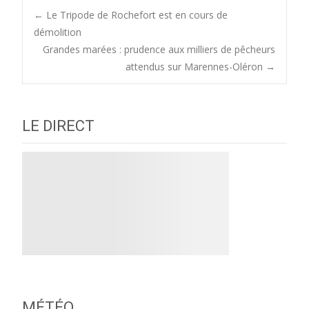
Post
←
Le Tripode de Rochefort est en cours de
démolition
Grandes marées : prudence aux milliers de pêcheurs
navigation
attendus sur Marennes-Oléron
→
LE DIRECT
MÉTÉO