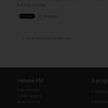
le 8 avril à Echillais.
WhatsApp
Post
←
Gérer ses tontes de pelouse
navigation
Hélene FM
À prop
5 rue Ronsard
FRÉQUE
17700 Surgères
05 46 07 13 51
PARTEN