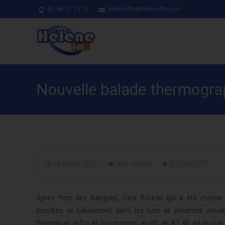
05 46 07 13 51
helenefm@helenefm.com
Nouvelle balade thermograp
18 mars 2015
Non classé
ROCHEFORT
Après Port des Barques, c’est Fouras qui a été choisie
inscrites se baladeront dans les rues et pourront visual
thermique. Infos et inscriptions au 05 46 87 48 44 ou p