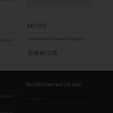
MÉTÉO
Températures aujourd'hui Surgères
’Angély
→
Facebook
Twitter
YouTube
Instagram
LinkedIn
Rechercher sur ce site
Rechercher
août avec
lotos les