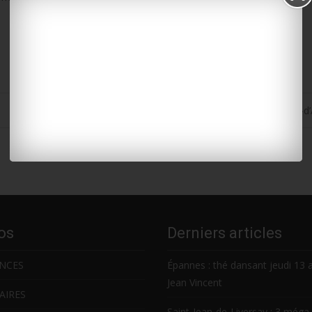
Le forum des emplois saisonniers, c’est aujourd’hui à Saint-Jean-d
os
Derniers articles
NCES
Épannes : thé dansant jeudi 13 
Jean Vincent
AIRES
Saint-Jean-de-Liversay : 3 méga 