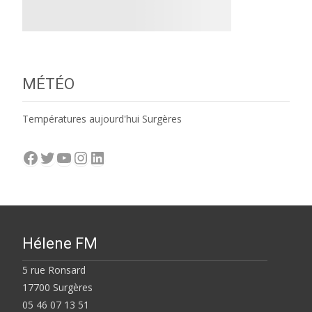
MÉTÉO
Températures aujourd'hui Surgères
Facebook
Twitter
YouTube
Instagram
LinkedIn
Hélene FM
5 rue Ronsard
17700 Surgères
05 46 07 13 51