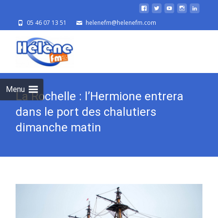
05 46 07 13 51
helenefm@helenefm.com
Skip
to
cont
Menu
La Rochelle : l’Hermione entrera
dans le port des chalutiers
dimanche matin