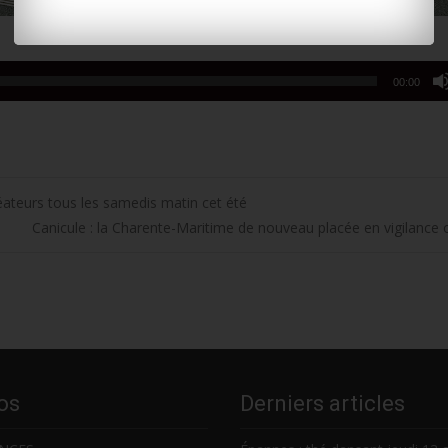
00:00
éateurs tous les samedis matin cet été
Canicule : la Charente-Maritime de nouveau placée en vigilance
os
Derniers articles