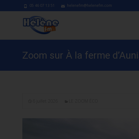
05 46 07 13 51
helenefm@helenefm.com
Zoom sur À la ferme d’Auni
6 juillet 2026
LE ZOOM ÉCO