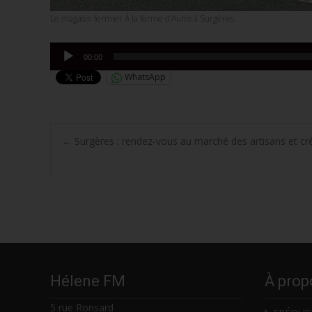
Le magasin fermier À la ferme d’Aunis à Surgères.
Lecteur
00:00
audio
WhatsApp
Post
←
Surgères : rendez-vous au marché des artisans et cr
navigation
Hélene FM
À prop
5 rue Ronsard