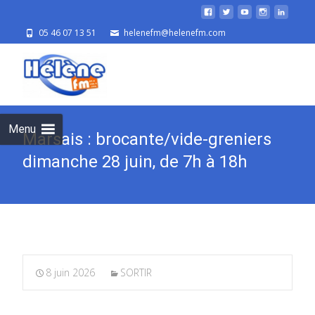
05 46 07 13 51
helenefm@helenefm.com
Skip
to
cont
Menu
Marsais : brocante/vide-greniers
dimanche 28 juin, de 7h à 18h
8 juin 2026
SORTIR