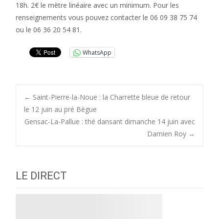
18h. 2€ le mètre linéaire avec un minimum. Pour les
renseignements vous pouvez contacter le 06 09 38 75 74
ou le 06 36 20 54 81.
WhatsApp
Post
←
Saint-Pierre-la-Noue : la Charrette bleue de retour
le 12 juin au pré Bègue
Gensac-La-Pallue : thé dansant dimanche 14 juin avec
navigation
Damien Roy
→
LE DIRECT