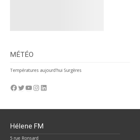
MÉTÉO
Températures aujourd'hui Surgères
Facebook
Twitter
YouTube
Instagram
LinkedIn
Hélene FM
5 rue Ronsard