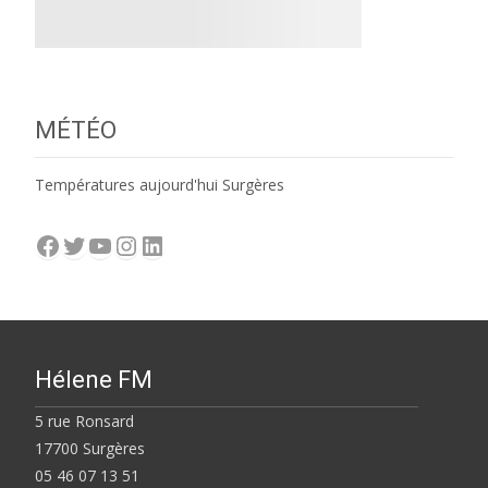
MÉTÉO
Températures aujourd'hui Surgères
Facebook
Twitter
YouTube
Instagram
LinkedIn
Hélene FM
5 rue Ronsard
17700 Surgères
05 46 07 13 51