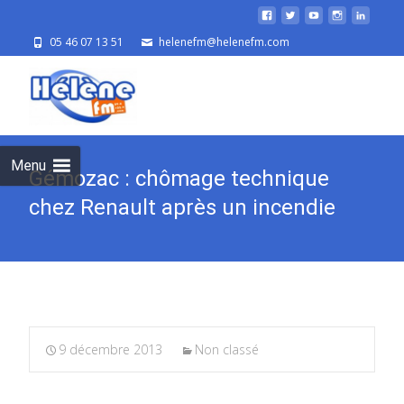
05 46 07 13 51
helenefm@helenefm.com
Skip
to
cont
Menu
Gémozac : chômage technique
chez Renault après un incendie
9 décembre 2013
Non classé