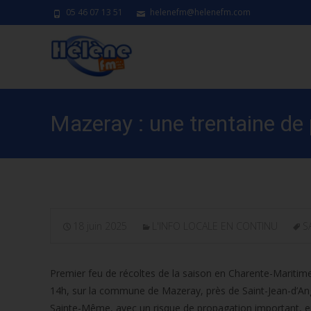
05 46 07 13 51
helenefm@helenefm.com
Mazeray : une trentaine de
18 juin 2025
L'INFO LOCALE EN CONTINU
S
Premier feu de récoltes de la saison en Charente-Maritim
14h, sur la commune de Mazeray, près de Saint-Jean-d’Ang
Sainte-Même, avec un risque de propagation important, en