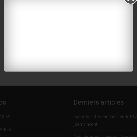
Royan : encore un accident avec un véhicule des agents des
os
Derniers articles
NCES
Épannes : thé dansant jeudi 13 
Jean Vincent
AIRES
Saint-Jean-de-Liversay : 3 méga 