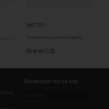
MÉTÉO
Températures aujourd'hui Surgères
 routes
→
Facebook
Twitter
YouTube
Instagram
LinkedIn
Rechercher sur ce site
Rechercher
août avec
lotos les