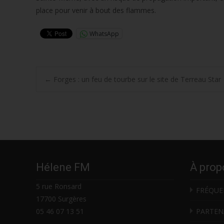
place pour venir à bout des flammes.
WhatsApp
Post
←
Forges : un feu de tourbe sur le site de Terreau Star
navigation
Hélene FM
À prop
5 rue Ronsard
FRÉQUE
17700 Surgères
05 46 07 13 51
PARTEN