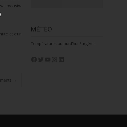
s-Limousin-
MÉTÉO
ntité et d’un
Températures aujourd'hui Surgères
Facebook
Twitter
YouTube
Instagram
LinkedIn
tements
→