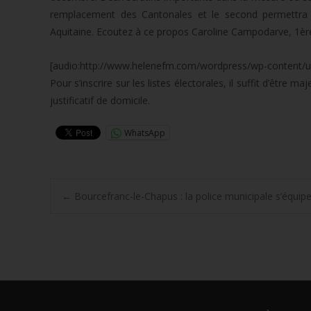
remplacement des Cantonales et le second permettra d
Aquitaine. Ecoutez à ce propos Caroline Campodarve, 1ère 
[audio:http://www.helenefm.com/wordpress/wp-content/
Pour s’inscrire sur les listes électorales, il suffit d’être
justificatif de domicile.
WhatsApp
Post
←
Bourcefranc-le-Chapus : la police municipale s’équip
navigation