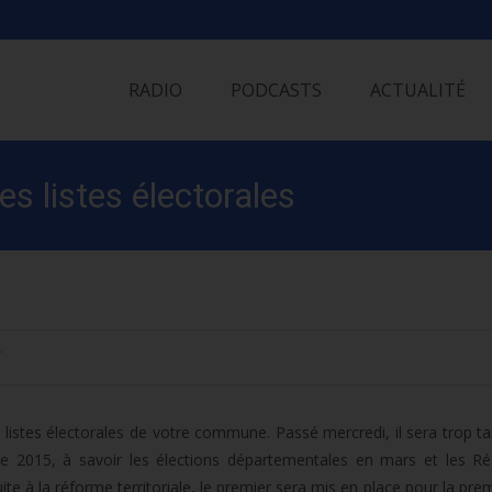
Skip
to
RADIO
PODCASTS
ACTUALITÉ
content
es listes électorales
T
 listes électorales de votre commune. Passé mercredi, il sera trop tar
de 2015, à savoir les élections départementales en mars et les Ré
 à la réforme territoriale, le premier sera mis en place pour la prem