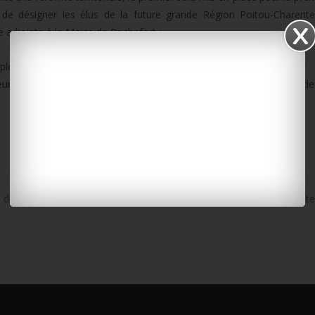
e désigner les élus de la future grande Région Poitou-Charente
adjointe à la Mairie de Rochefort :
uploads/2014/12/Campodarve-elections.mp3]
 majeur et de se rendre à la mairie de sa commune muni d’une carte d’ide
e d’un Taser
Le tri des vê