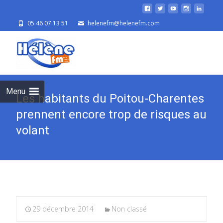
05 46 07 13 51
helenefm@helenefm.com
Skip
to
cont
Menu
Les habitants du Poitou-Charentes
prennent encore trop de risques au
volant
29 décembre 2014
Non classé