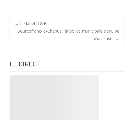
Post
←
Le label R.G.E.
Bourcefranc-le-Chapus : la police municipale s’équipe
d’un Taser
→
navigation
LE DIRECT