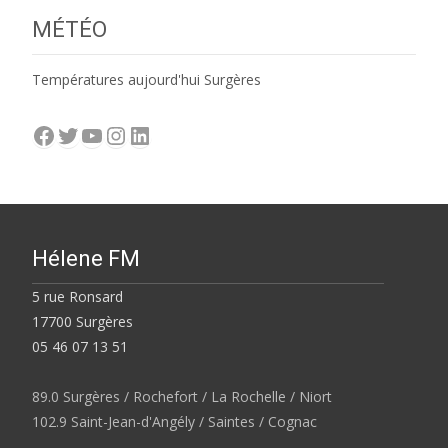
MÉTÉO
Températures aujourd'hui Surgères
Facebook
Twitter
YouTube
Instagram
LinkedIn
Hélene FM
5 rue Ronsard
17700 Surgères
05 46 07 13 51
89.0 Surgères / Rochefort / La Rochelle / Niort
102.9 Saint-Jean-d'Angély / Saintes / Cognac