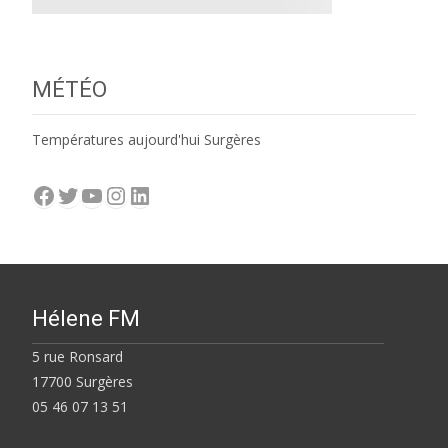
MÉTÉO
Températures aujourd'hui Surgères
Facebook
Twitter
YouTube
Instagram
LinkedIn
Hélene FM
5 rue Ronsard
17700 Surgères
05 46 07 13 51