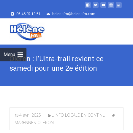
05 46 07 13 51
helenefm@helenefm.com
Skip
to
cont
Menu
Oléron : l’Ultra-trail revient ce
samedi pour une 2e édition
4 avril 2025
L'INFO LOCALE EN CONTINU
MARENNES-OLÉRON