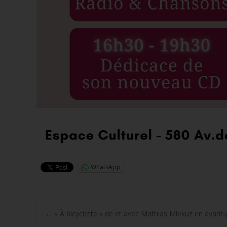
WhatsApp
Post
←
« À bicyclette » de et avec Mathias Mlekuz en avant