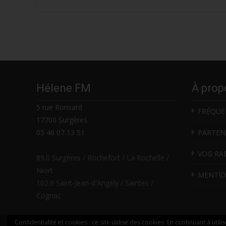
navigation
Hélene FM
À prop
5 rue Ronsard
FRÉQUE
17700 Surgères
05 46 07 13 51
PARTEN
VOG RA
89.0 Surgères / Rochefort / La Rochelle /
Niort
MENTIO
102.9 Saint-Jean-d'Angély / Saintes /
Cognac
Confidentialité et cookies : ce site utilise des cookies. En continuant à utili