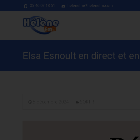
05 46 07 13 51
helenefm@helenefm.com
Elsa Esnoult en direct et 
5 décembre 2024
SORTIR