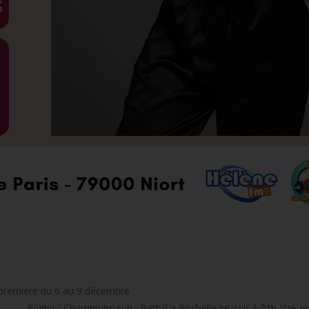
-première du 6 au 9 décembre
Rugby / Champions cup : Bath/La Rochelle ce soir à 21h (1re j