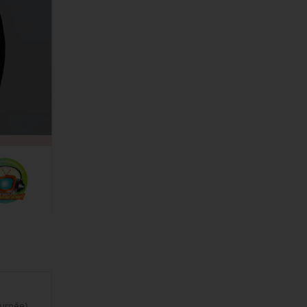
ournée)
→