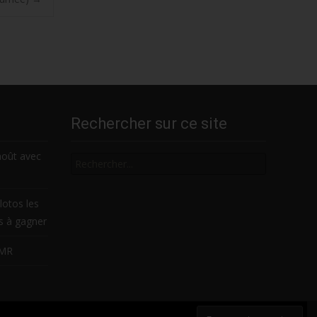
Rechercher sur ce site
Rechercher
août avec
lotos les
es à gagner
LMR