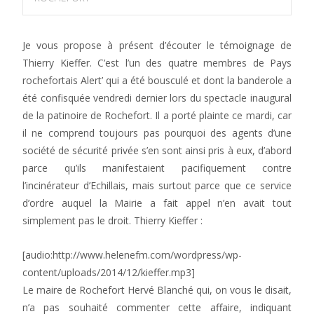
Je vous propose à présent d’écouter le témoignage de
Thierry Kieffer. C’est l’un des quatre membres de Pays
rochefortais Alert’ qui a été bousculé et dont la banderole a
été confisquée vendredi dernier lors du spectacle inaugural
de la patinoire de Rochefort. Il a porté plainte ce mardi, car
il ne comprend toujours pas pourquoi des agents d’une
société de sécurité privée s’en sont ainsi pris à eux, d’abord
parce qu’ils manifestaient pacifiquement contre
l’incinérateur d’Echillais, mais surtout parce que ce service
d’ordre auquel la Mairie a fait appel n’en avait tout
simplement pas le droit. Thierry Kieffer :
[audio:http://www.helenefm.com/wordpress/wp-
content/uploads/2014/12/kieffer.mp3]
Le maire de Rochefort Hervé Blanché qui, on vous le disait,
n’a pas souhaité commenter cette affaire, indiquant