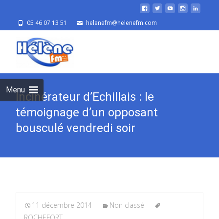
05 46 07 13 51
helenefm@helenefm.com
Skip
to
cont
Menu
Incinérateur d’Echillais : le
témoignage d’un opposant
bousculé vendredi soir
11 décembre 2014
Non classé
ROCHEFORT