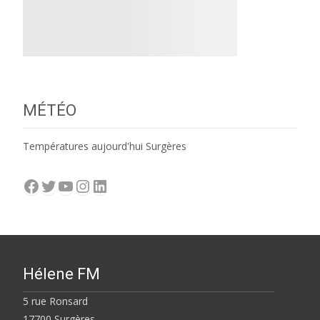
MÉTÉO
Températures aujourd'hui Surgères
Facebook
Twitter
YouTube
Instagram
LinkedIn
Hélene FM
5 rue Ronsard
17700 Surgères