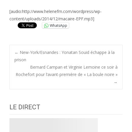
[audio:http://www.helenefm.com/wordpress/wp-
content/uploads/2014/12/macaire-EPF.mp3]
WhatsApp
Post
←
New-York/Esnandes : Yonatan Souid échappe à la
prison
Bernard Campan et Virginie Lemoine ce soir à
navigation
Rochefort pour l’avant-première de « La boule noire »
→
LE DIRECT