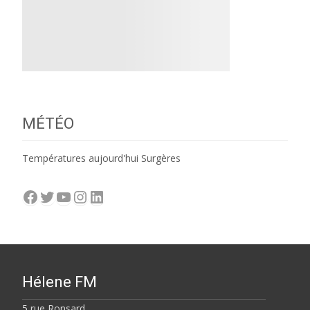
MÉTÉO
Températures aujourd'hui Surgères
Facebook
Twitter
YouTube
Instagram
LinkedIn
Hélene FM
5 rue Ronsard