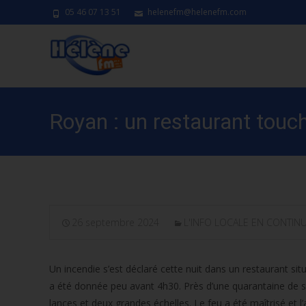
05 46 07 13 51
helenefm@helenefm.com
Royan : un restaurant touc
26 septembre 2024
L'INFO LOCALE EN CONTIN
Un incendie s’est déclaré cette nuit dans un restaurant sit
a été donnée peu avant 4h30. Près d’une quarantaine de sa
lances et deux grandes échelles. Le feu a été maîtrisé et 