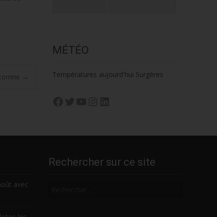
MÉTÉO
Températures aujourd'hui Surgères
automne
→
Facebook
Twitter
YouTube
Instagram
LinkedIn
Rechercher sur ce site
Rechercher
août avec
lotos les