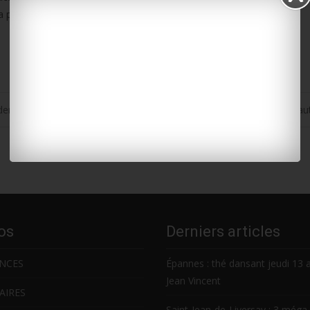
 police s’est rendue sur place. Une enquête a été ouverte.
dents
Cyclad vous parle du compostage en 
os
Derniers articles
NCES
Épannes : thé dansant jeudi 13 
Jean Vincent
AIRES
Saint-Jean-de-Liversay : 3 méga 