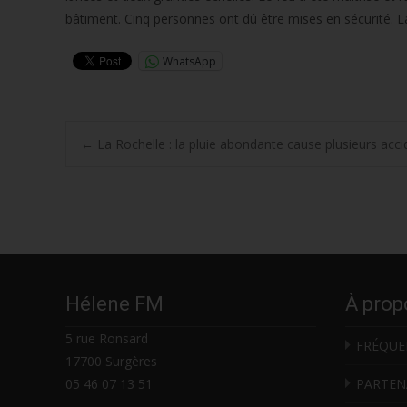
bâtiment. Cinq personnes ont dû être mises en sécurité. La
WhatsApp
Post
←
La Rochelle : la pluie abondante cause plusieurs acci
navigation
Hélene FM
À prop
5 rue Ronsard
FRÉQUE
17700 Surgères
05 46 07 13 51
PARTEN