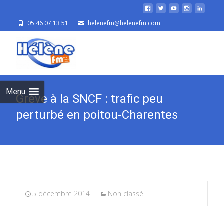
05 46 07 13 51
helenefm@helenefm.com
Skip
to
cont
Menu
Grève à la SNCF : trafic peu
perturbé en poitou-Charentes
5 décembre 2014
Non classé