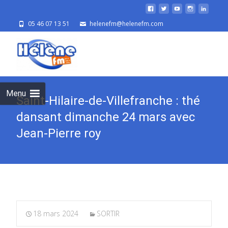
05 46 07 13 51
helenefm@helenefm.com
Skip
to
cont
Menu
Saint-Hilaire-de-Villefranche : thé
dansant dimanche 24 mars avec
Jean-Pierre roy
18 mars 2024
SORTIR