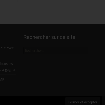
Rechercher sur ce site
Rechercher
août avec
lotos les
es à gagner
LMR