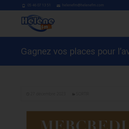
05 46 07 13 51
helenefm@helenefm.com
Gagnez vos places pour l’a
27 décembre 2023
SORTIR