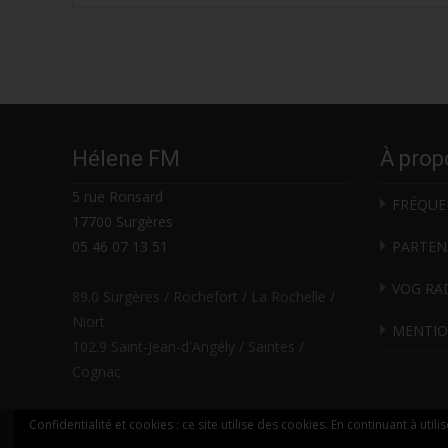
navigation
Hélene FM
À prop
5 rue Ronsard
FRÉQUE
17700 Surgères
05 46 07 13 51
PARTEN
VOG RA
89.0 Surgères / Rochefort / La Rochelle /
Niort
MENTIO
102.9 Saint-Jean-d'Angély / Saintes /
Cognac
Confidentialité et cookies : ce site utilise des cookies. En continuant à utili