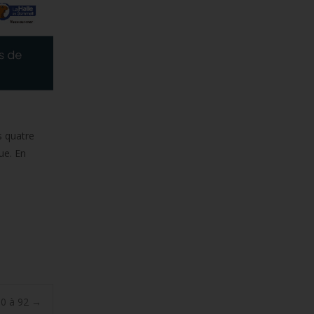
s quatre
ue. En
00 à 92
→