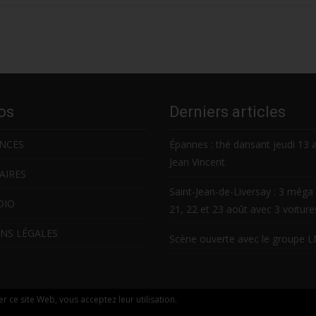
os
Derniers articles
NCES
Épannes : thé dansant jeudi 13 
Jean Vincent
AIRES
Saint-Jean-de-Liversay : 3 méga 
DIO
21, 22 et 23 août avec 3 voitur
NS LÉGALES
Scène ouverte avec le groupe 
ser ce site Web, vous acceptez leur utilisation.