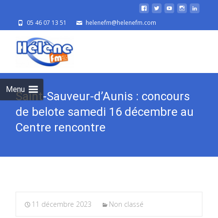
05 46 07 13 51
helenefm@helenefm.com
Skip
to
cont
Menu
Saint-Sauveur-d’Aunis : concours
de belote samedi 16 décembre au
Centre rencontre
11 décembre 2023
Non classé