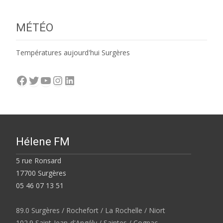
MÉTÉO
Températures aujourd'hui Surgères
Facebook
Twitter
YouTube
Instagram
LinkedIn
Hélene FM
5 rue Ronsard
17700 Surgères
05 46 07 13 51
89.0 Surgères / Rochefort / La Rochelle / Niort
102.9 Saint-Jean-d'Angély / Saintes / Cognac