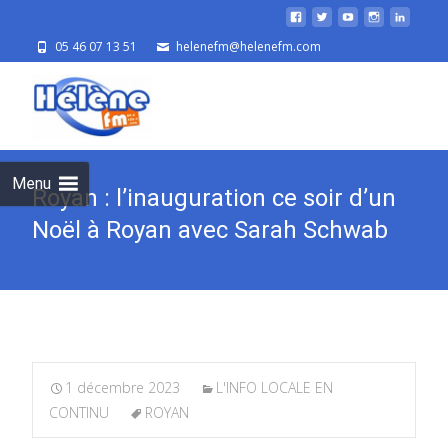
05 46 07 13 51
helenefm@helenefm.com
Skip
to
cont
Menu
Royan : l’inauguration ce soir d’un
Noël à Royan avec Sarah Schwab
1 décembre 2023
L'INFO LOCALE EN
CONTINU
ROYAN