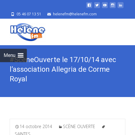
05 46 07 13 51
helenefm@helenefm.com
Skip
to
cont
Menu
#ScèneOuverte le 17/10/14 avec
l’association Allegria de Corme
Royal
14 octobre 2014
SCÈNE OUVERTE
SAINTES