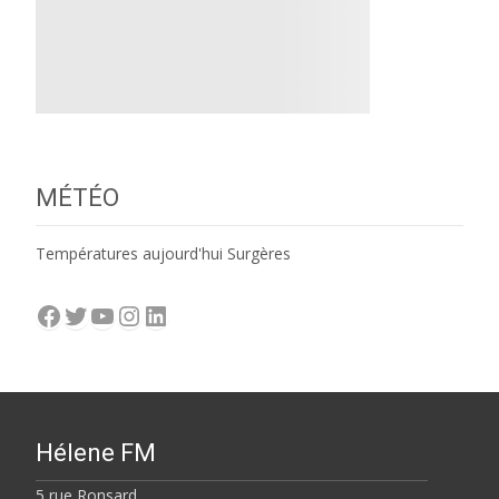
MÉTÉO
Températures aujourd'hui Surgères
Facebook
Twitter
YouTube
Instagram
LinkedIn
Hélene FM
5 rue Ronsard