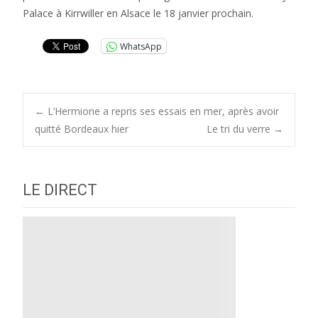
Palace à Kirrwiller en Alsace le 18 janvier prochain.
WhatsApp
Post
←
L’Hermione a repris ses essais en mer, après avoir
quitté Bordeaux hier
Le tri du verre
→
navigation
LE DIRECT