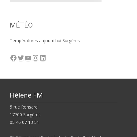
MÉTÉO
Températures aujourd'hui Surgères
Facebook
Twitter
YouTube
Instagram
LinkedIn
Hélene FM
5 rue Ronsard
17700 Surgères
05 46 07 13 51