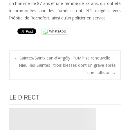
un homme de 87 ans et une femme de 78 ans, qui ont été
incommodées par les fumées, ont été dirigées vers
l’hôpital de Rochefort, ainsi qu’un policier en service.
WhatsApp
Post
←
Saintes/Saint-Jean-d’Angély : l’UMP se renouvelle
Nieul-les-Saintes : trois blessés dont un grave après
une collision
→
navigation
LE DIRECT