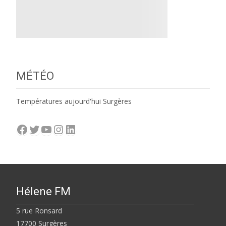
MÉTÉO
Températures aujourd'hui Surgères
Facebook
Twitter
YouTube
Instagram
LinkedIn
Hélene FM
5 rue Ronsard
17700 Surgères