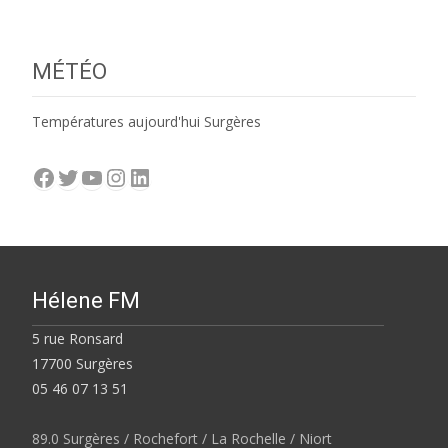
MÉTÉO
Températures aujourd'hui Surgères
Facebook
Twitter
YouTube
Instagram
LinkedIn
Hélene FM
5 rue Ronsard
17700 Surgères
05 46 07 13 51
89.0 Surgères / Rochefort / La Rochelle / Niort