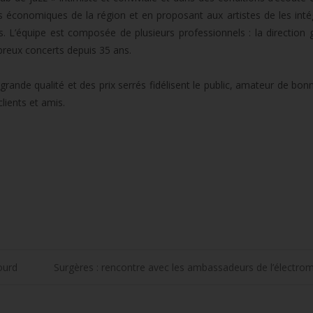
er
es économiques de la région et en proposant aux artistes de les inté
. L’équipe est composée de plusieurs professionnels : la direction 
.
breux concerts depuis 35 ans.
ande qualité et des prix serrés fidélisent le public, amateur de bonn
lients et amis.
ourd
Surgères : rencontre avec les ambassadeurs de l’électrom