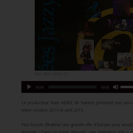
Alain Abril. (photo SC)
Utilise
Lecteur
00:00
00:00
les
audio
flèche
Le producteur Alain ABRIL de Saintes présente son associa
haut/b
entre octobre 2014 et avril 2015.
pour
augme
Plus besoin d’habiter une grande ville d’Europe pour assis
ou
festivals ! Dans un esprit détendu, une ambiance très « cl