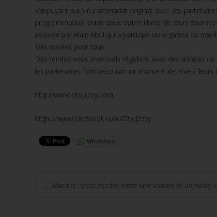
diminu
s’appuyant sur un partenariat original avec les partenair
le
programmation entre deux dates libres de leurs tournées
volume
assurée par Alain Abril qui a participé ou organisé de nom
Des soirées pour tous
Des rendez-vous mensuels réguliers avec des artistes de gr
les partenaires font découvrir un moment de rêve à leurs c
http://www.cityjazzy.com
https://www.facebook.com/City.Jazzy
WhatsApp
Post
←
Marans : choc mortel entre une voiture et un poids l