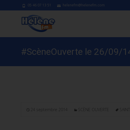
05 46 07 13 51
helenefm@helenefm.com
#ScèneOuverte le 26/09/14 a
jazz
24 septembre 2014
SCÈNE OUVERTE
SAIN