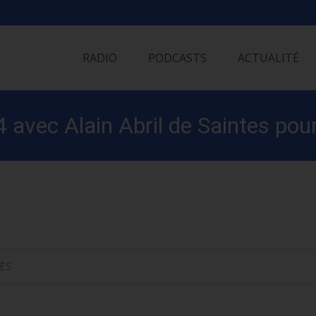
Skip
to
RADIO
PODCASTS
ACTUALITÉ
content
vec Alain Abril de Saintes pour 
TES