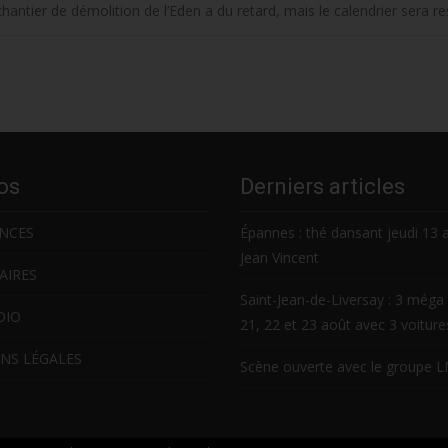
 chantier de démolition de l’Eden a du retard, mais le calendrier sera 
os
Derniers articles
NCES
Épannes : thé dansant jeudi 13 
Jean Vincent
AIRES
Saint-Jean-de-Liversay : 3 méga 
DIO
21, 22 et 23 août avec 3 voitur
NS LÉGALES
Scène ouverte avec le groupe 