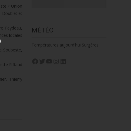
liste « Union
l Doublet et
rre Feydeau,
MÉTÉO
nces locales
Températures aujourd'hui Surgères
rc Soubeste,
Facebook
Twitter
YouTube
Instagram
LinkedIn
sette Riffaud
er, Thierry