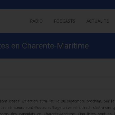
Skip
to
RADIO
PODCASTS
ACTUALITÉ
content
stes en Charente-Maritime
sont closes. L’élection aura lieu le 28 septembre prochain. Sur l
 Les sénateurs sont élus au suffrage universel indirect, c’est-à-dire q
noms des candidats en Charente-Maritime. Cinq listes sont en l