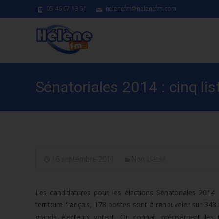
05 46 07 13 51
helenefm@helenefm.com
Sénatoriales 2014 : cinq li
16 septembre 2014
Non classé
Les candidatures pour les élections Sénatoriales 2014 
territoire français, 178 postes sont à renouveler sur 348.
grands électeurs votent. On connaît précisément les 