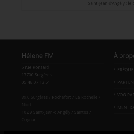
Post
Saint-Jean-d’Angély : le
navigation
Hélene FM
À prop
5 rue Ronsard
FRÉQUE
17700 Surgères
05 46 07 13 51
PARTEN
VOG RA
89.0 Surgères / Rochefort / La Rochelle /
Niort
MENTIO
102.9 Saint-Jean-d'Angély / Saintes /
Cognac