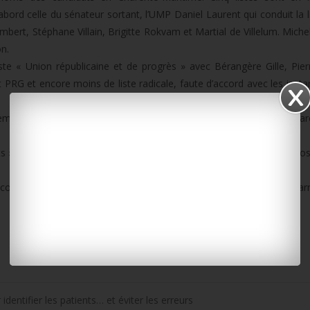
 d’abord celle du sénateur sortant, l’UMP Daniel Laurent qui conduit la 
mbert, Stéphane Villain, Brigitte Rokvam et Martial de Villelum. Miche
on.
iste « Union républicaine et de progrès » avec Bérangère Gille, Pie
PRG et encore moins de liste radicale, faute d’accord avec les insta
 embarquée par Christian Couillaud avec Brigitte Desvaux, Jean-Ma
ts » dirigée par Jean-Pierre Tallieu avec Salomée Ruel, Bruno Esoli, Jo
t conduite par Jean-Marc De Lacoste Lareymondie avec Marie Garni
identifier les patients… et éviter les erreurs