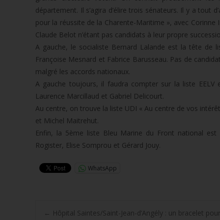
département. Il s’agira d’élire trois sénateurs. Il y a tout
pour la réussite de la Charente-Maritime », avec Corinne I
Claude Belot n’étant pas candidats à leur propre successi
A gauche, le socialiste Bernard Lalande est la tête de l
Françoise Mesnard et Fabrice Barusseau. Pas de candidat 
malgré les accords nationaux.
A gauche toujours, il faudra compter sur la liste EELV
Laurence Marcillaud et Gabriel Delicourt.
Au centre, on trouve la liste UDI « Au centre de vos intérê
et Michel Maitrehut.
Enfin, la 5ème liste Bleu Marine du Front national es
Rogister, Elise Somprou et Gérard Jouy.
WhatsApp
←
Hôpital Saintes/Saint-Jean-d’Angély : un bracelet pour 