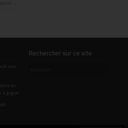
respecté
→
Rechercher sur ce site
Rechercher
août avec
lotos les
es à gagner
LMR