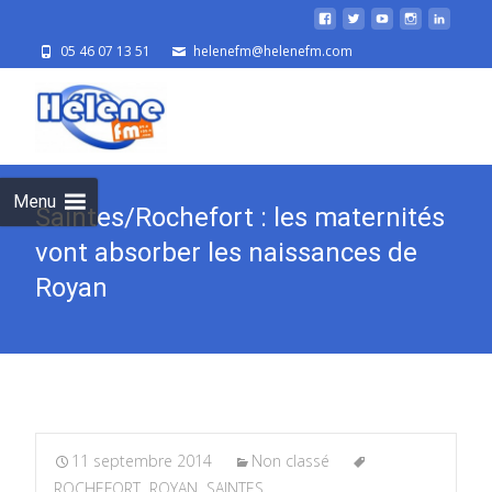
05 46 07 13 51
helenefm@helenefm.com
Skip
to
cont
Menu
Saintes/Rochefort : les maternités
vont absorber les naissances de
Royan
11 septembre 2014
Non classé
ROCHEFORT
,
ROYAN
,
SAINTES