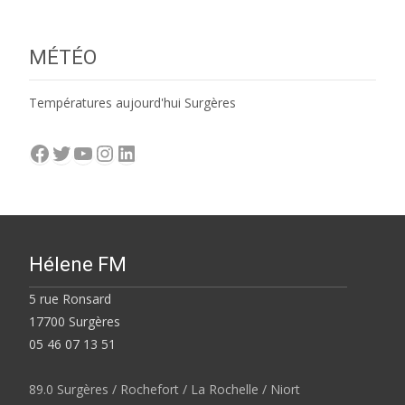
MÉTÉO
Températures aujourd'hui Surgères
Facebook
Twitter
YouTube
Instagram
LinkedIn
Hélene FM
5 rue Ronsard
17700 Surgères
05 46 07 13 51
89.0 Surgères / Rochefort / La Rochelle / Niort