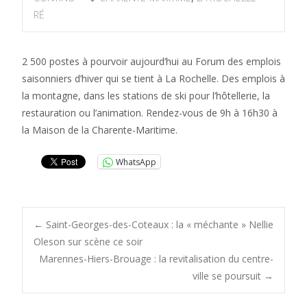
RÉ
2 500 postes à pourvoir aujourd’hui au Forum des emplois
saisonniers d’hiver qui se tient à La Rochelle. Des emplois à
la montagne, dans les stations de ski pour l’hôtellerie, la
restauration ou l’animation. Rendez-vous de 9h à 16h30 à
la Maison de la Charente-Maritime.
WhatsApp
Post
←
Saint-Georges-des-Coteaux : la « méchante » Nellie
Oleson sur scène ce soir
Marennes-Hiers-Brouage : la revitalisation du centre-
navigation
ville se poursuit
→