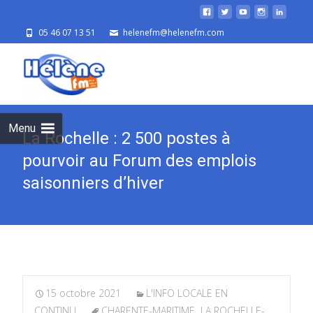
05 46 07 13 51
helenefm@helenefm.com
Skip
to
cont
Menu
La Rochelle : 2 500 postes à
pourvoir au Forum des emplois
saisonniers d’hiver
15 octobre 2021
L'INFO LOCALE EN
CONTINU
CHARENTE-MARITIME
,
LA ROCHELLE-