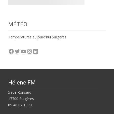
MÉTÉO
Températures aujourd'hui Surgères
Facebook
Twitter
YouTube
Instagram
LinkedIn
Hélene FM
5 rue Ronsard
17700 Surgères
05 46 07 13 51