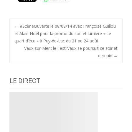
Post
←
#ScèneOuverte le 08/08/14 avec Françoise Guillou
et Alain Noël pour la promo du son et lumière « Le
quart d’écu » à Puy-du-Lac du 21 au 24 août
navigation
Vaux-sur-Mer : le Festi’Vaux se poursuit ce soir et
demain
→
LE DIRECT