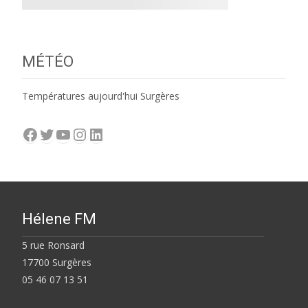
MÉTÉO
Températures aujourd'hui Surgères
Facebook
Twitter
YouTube
Instagram
LinkedIn
Hélene FM
5 rue Ronsard
17700 Surgères
05 46 07 13 51