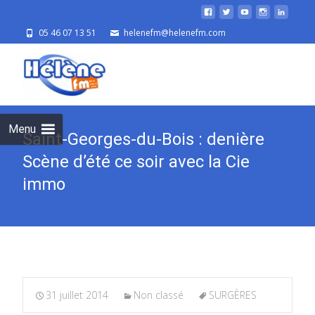
05 46 07 13 51
helenefm@helenefm.com
Skip
to
cont
Menu
Saint-Georges-du-Bois : denière
Scène d’été ce soir avec la Cie
immo
31 juillet 2014
Non classé
SURGÈRES