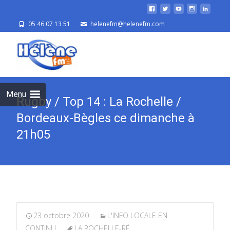
05 46 07 13 51
helenefm@helenefm.com
Skip
to
cont
Menu
Rugby / Top 14 : La Rochelle /
Bordeaux-Bègles ce dimanche à
21h05
23 octobre 2020
L'INFO LOCALE EN
CONTINU
LA ROCHELLE-RÉ