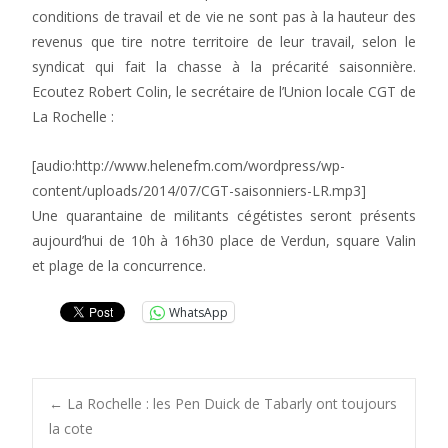
conditions de travail et de vie ne sont pas à la hauteur des
revenus que tire notre territoire de leur travail, selon le
syndicat qui fait la chasse à la précarité saisonnière.
Ecoutez Robert Colin, le secrétaire de l’Union locale CGT de
La Rochelle :
[audio:http://www.helenefm.com/wordpress/wp-
content/uploads/2014/07/CGT-saisonniers-LR.mp3]
Une quarantaine de militants cégétistes seront présents
aujourd’hui de 10h à 16h30 place de Verdun, square Valin
et plage de la concurrence.
WhatsApp
Post
←
La Rochelle : les Pen Duick de Tabarly ont toujours
la cote