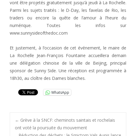
vont être projetés gratuitement jusqu’à jeudi à La Rochelle.
Parmi les sujets traités : le D-Day, les favelas de Rio, les
traders ou encore la quête de l’amour à l’heure du
numérique. Toutes les infos sur
www.sunnysideofthedoc.com
Et justement, à l’occasion de cet événement, le maire de
La Rochelle Jean-François Fountaine accueillera demain
une délégation chinoise de la ville de Beijing, principal
sponsor de Sunny Side. Une réception est programmée à
18h30, au cloître des Dames blanches.
WhatsApp
Post
←
Grève à la SNCF: cheminots saintais et rochelais
ont voté la poursuite du mouvement
Réduction des déchets : le Smictom Vals Aunis lance