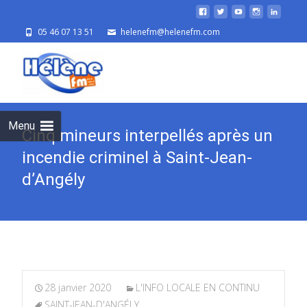
05 46 07 13 51
helenefm@helenefm.com
Skip
to
cont
Menu
Cinq mineurs interpellés après un
incendie criminel à Saint-Jean-
d’Angély
28 janvier 2020
L'INFO LOCALE EN CONTINU
SAINT-JEAN-D'ANGÉLY