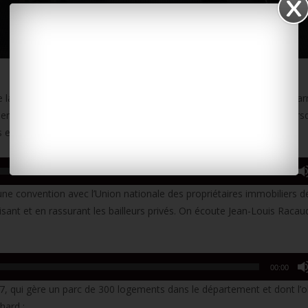
n de la nouvelle commission d’intégration des publics étrangers primo-ar
ment de ces personnes, bien souvent en difficulté et démunies lorsq
s en place comme le souligne le préfet Nicolas Basselier :
00:00
’une convention avec l’Union nationale des propriétaires immobiliers 
isant et en rassurant les bailleurs privés. On écoute Jean-Louis Racau
00:00
 17, qui gère un parc de 300 logements dans le département et dont l’o
chard :