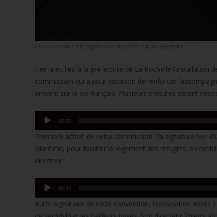
La convention a été signée avec le préfet Nicolas Basselier.
Hier a eu lieu à la préfecture de La Rochelle l’installatio
commission qui a pour vocation de renforcer l’accompagne
arrivent sur le sol français. Plusieurs mesures seront mise
Lecteur
00:00
audio
Première action de cette commission : la signature hier d
Maritime, pour faciliter le logement des réfugiés, en mobil
directeur :
Lecteur
00:00
audio
Autre signataire de cette convention, l’association Alizés
de sensibiliser les bailleurs privés. Son directeur Thierry Ri