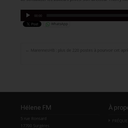
Lecteur
00:00
audio
WhatsApp
Post
←
MarennesHB : plus de 220 postes à pourvoir cet apr
navigation
Hélene FM
À prop
5 rue Ronsard
FRÉQUE
17700 Surgères