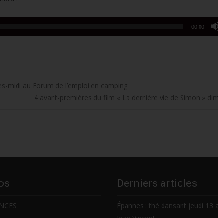
00:00
ès-midi au Forum de l’emploi en camping
4 avant-premières du film « La dernière vie de Simon » d
os
Derniers articles
NCES
Épannes : thé dansant jeudi 13 
Jean Vincent