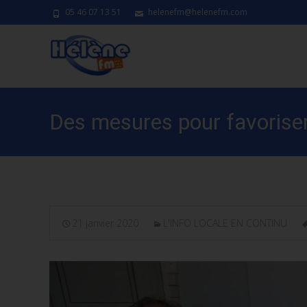
05 46 07 13 51
helenefm@helenefm.com
Des mesures pour favoriser
21 janvier 2020
L'INFO LOCALE EN CONTINU