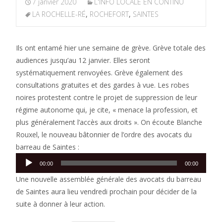
7 janvier 2020
L'INFO LOCALE EN CONTINU
LA ROCHELLE-RÉ
,
ROCHEFORT
,
SAINTES
Ils ont entamé hier une semaine de grève. Grève totale des
audiences jusqu’au 12 janvier. Elles seront
systématiquement renvoyées. Grève également des
consultations gratuites et des gardes à vue. Les robes
noires protestent contre le projet de suppression de leur
régime autonome qui, je cite, « menace la profession, et
plus généralement l’accès aux droits ». On écoute Blanche
Rouxel, le nouveau bâtonnier de l’ordre des avocats du
barreau de Saintes :
Lecteur
00:00
00:00
audio
Une nouvelle assemblée générale des avocats du barreau
de Saintes aura lieu vendredi prochain pour décider de la
suite à donner à leur action.