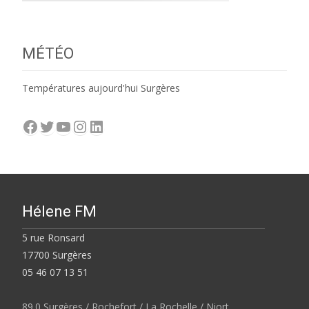
MÉTÉO
Températures aujourd'hui Surgères
Facebook
Twitter
YouTube
Instagram
LinkedIn
Hélene FM
5 rue Ronsard
17700 Surgères
05 46 07 13 51
89.0 Surgères / Rochefort / La Rochelle / Niort