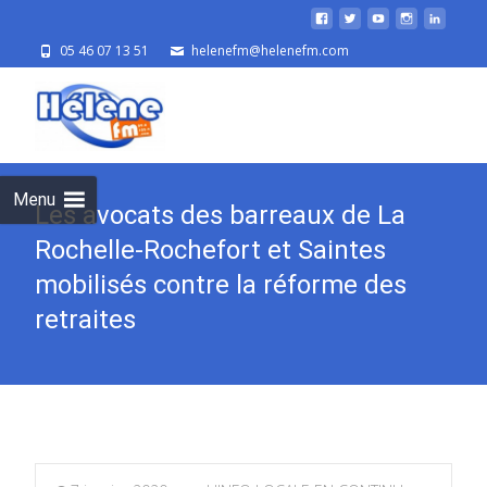
05 46 07 13 51
helenefm@helenefm.com
Skip
to
cont
Menu
Les avocats des barreaux de La
Rochelle-Rochefort et Saintes
mobilisés contre la réforme des
retraites