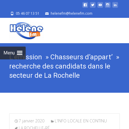
05 46 07 13 51
helenefm@helenefm.com
Skip
to
cont
Menu
L’émission » Chasseurs d’appart’ »
recherche des candidats dans le
secteur de La Rochelle
7 janvier 2020
L'INFO LOCALE EN CONTINU
LA ROCHELLE-RÉ