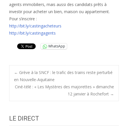
agents immobiliers, mais aussi des candidats prêts à
investir pour acheter un bien, maison ou appartement.
Pour s’inscrire :
http://bit.ly/castingacheteurs
http://bit.ly/castingagents
WhatsApp
Post
←
Grève à la SNCF : le trafic des trains reste perturbé
en Nouvelle-Aquitaine
Ciné-télé : « Les Mystères des majorettes » dimanche
navigation
12 janvier à Rochefort
→
LE DIRECT