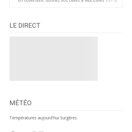
En novembre, donnez vos olives à Muco’lives 17 !
→
navigation
LE DIRECT
MÉTÉO
Températures aujourd'hui Surgères