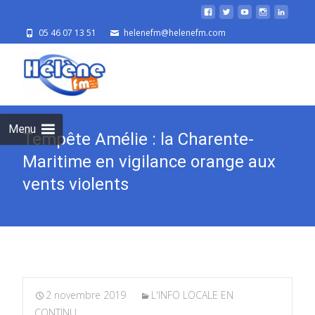
05 46 07 13 51
helenefm@helenefm.com
Skip
to
cont
Menu
Tempête Amélie : la Charente-
Maritime en vigilance orange aux
vents violents
2 novembre 2019
L'INFO LOCALE EN
CONTINU