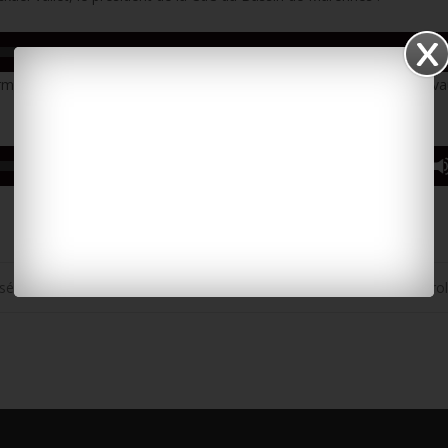
00:00
Il permet notamment chaque année des échanges, dans le cadre de trav
00:00
sé léger
Projet éolien à Varzay : l’enquête publique pr