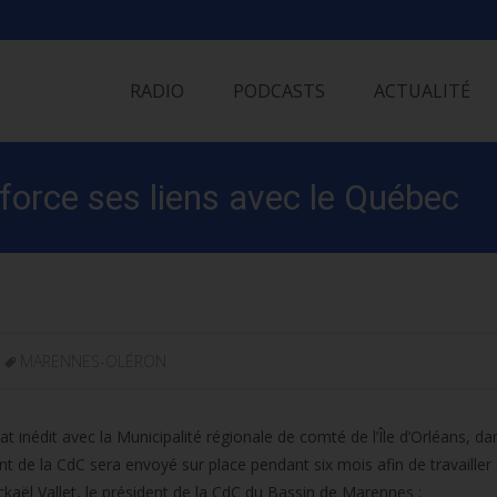
Skip
to
RADIO
PODCASTS
ACTUALITÉ
content
orce ses liens avec le Québec
MARENNES-OLÉRON
édit avec la Municipalité régionale de comté de l’Île d’Orléans, dan
de la CdC sera envoyé sur place pendant six mois afin de travailler 
kaël Vallet, le président de la CdC du Bassin de Marennes :