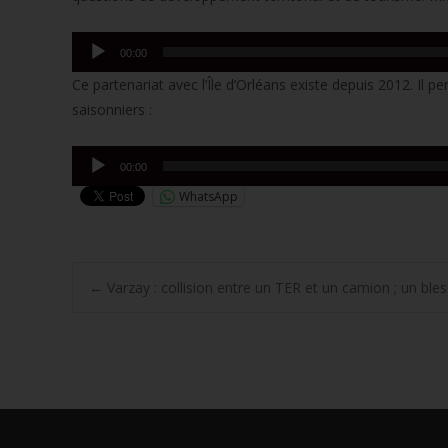
Lecteur
00:00
audio
Ce partenariat avec l’Île d’Orléans existe depuis 2012. 
saisonniers :
Lecteur
00:00
audio
WhatsApp
Post
←
Varzay : collision entre un TER et un camion ; un bles
navigation