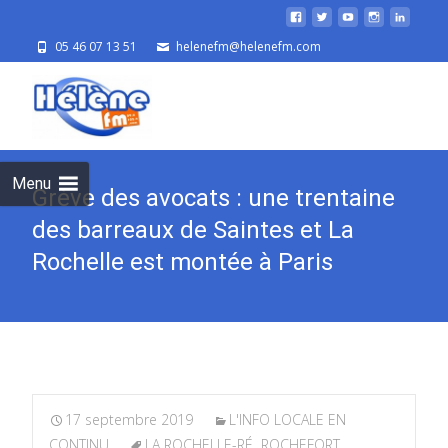
05 46 07 13 51
helenefm@helenefm.com
Skip
to
cont
Menu
Grève des avocats : une trentaine
des barreaux de Saintes et La
Rochelle est montée à Paris
17 septembre 2019
L'INFO LOCALE EN
CONTINU
LA ROCHELLE-RÉ
,
ROCHEFORT
,