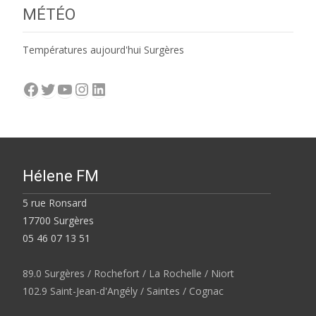
MÉTÉO
Températures aujourd'hui Surgères
Facebook
Twitter
YouTube
Instagram
LinkedIn
Hélene FM
5 rue Ronsard
17700 Surgères
05 46 07 13 51
89.0 Surgères / Rochefort / La Rochelle / Niort
102.9 Saint-Jean-d'Angély / Saintes / Cognac