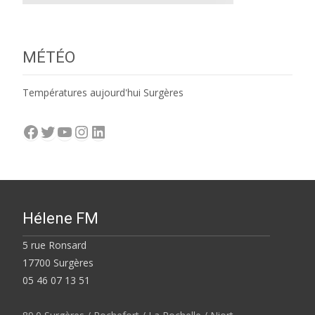
MÉTÉO
Températures aujourd'hui Surgères
Facebook
Twitter
YouTube
Instagram
LinkedIn
Hélene FM
5 rue Ronsard
17700 Surgères
05 46 07 13 51