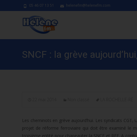
05 46 07 13 51
helenefm@helenefm.com
SNCF : la grève aujourd’hui
22 mai 2014
Non classé
LA ROCHELLE-RÉ
Les cheminots en grève aujourd’hui. Les syndicats CGT, 
projet de réforme ferroviaire qui doit être examiné le 
troisième entité pour chapeauter la SNCF et RFF. A contrar