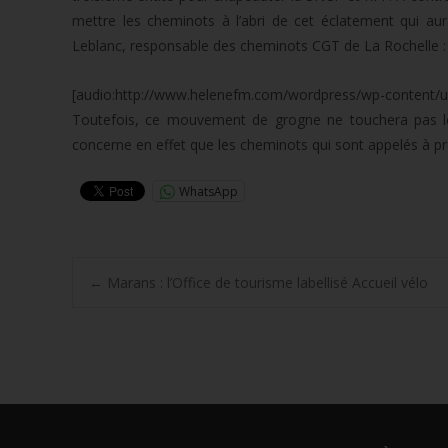
mettre les cheminots à l’abri de cet éclatement qui aur
Leblanc, responsable des cheminots CGT de La Rochelle :
[audio:http://www.helenefm.com/wordpress/wp-content/u
Toutefois, ce mouvement de grogne ne touchera pas le
concerne en effet que les cheminots qui sont appelés à pren
WhatsApp
Post
←
Marans : l’Office de tourisme labellisé Accueil vélo
navigation