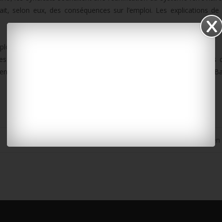
ait, selon eux, des conséquences sur l’emploi. Les explications d
ploads/2014/05/leblanc-1.mp3]
s usagers du train, notamment en Poitou-Charentes. Le préavis 
dre la direction de Paris. RdV leur est donné dès 14h, place de la Bas
Viol à La Rochelle : les tests ADN n’ont ri