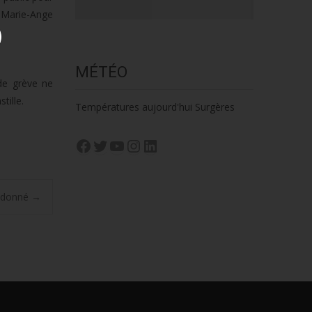
e Marie-Ange
MÉTÉO
de grève ne
tille.
Températures aujourd'hui Surgères
Facebook
Twitter
YouTube
Instagram
LinkedIn
en donné
→