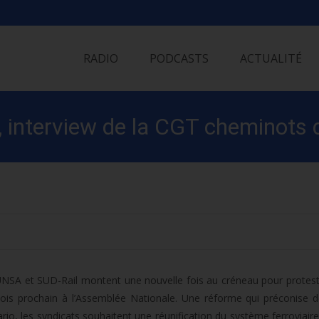
Skip
to
RADIO
PODCASTS
ACTUALITÉ
content
, interview de la CGT cheminots 
UNSA et SUD-Rail montent une nouvelle fois au créneau pour protest
mois prochain à l’Assemblée Nationale. Une réforme qui préconise 
io, les syndicats souhaitent une réunification du système ferroviaire