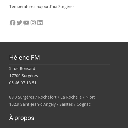
Températures aujourd'hui Surgères
Facebook
Twitter
YouTube
Instagram
LinkedIn
Hélene FM
5 rue Ronsard
17700 Surgères
05 46 07 13 51
89.0 Surgères / Rochefort / La Rochelle / Niort
102.9 Saint-Jean-d'Angély / Saintes / Cognac
À propos