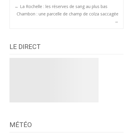
Post
←
La Rochelle : les réserves de sang au plus bas
Chambon : une parcelle de champ de colza saccagée
→
navigation
LE DIRECT
MÉTÉO